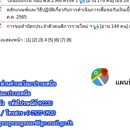
โอนงบประมาณปี พ.ศ.2566 ครั้งที่ 1
[อ่าน 176 คน] เมื่อ 28
หลักเกณฑ์เเละวิธีปฏิบัติเกี่ยวกับการดำเนินการเพื่อขอรับเงินเบ
ต.ค. 2565
การขอทำบัตรประจำตัวคนพิการรายใหม่ ฯ
[อ่าน 144 คน] เ
ังแสดงหน้า : |
1
| |
2
| |
3
| 4 |
5
| |
6
| |
7
| |
8
|