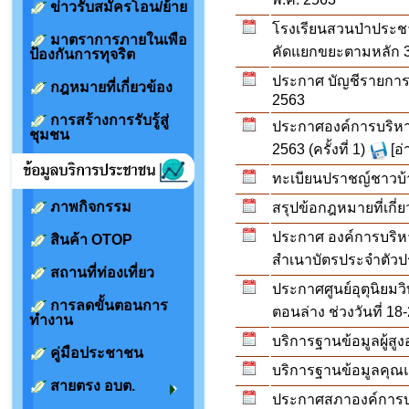
ข่าวรับสมัครโอน/ย้าย
โรงเรียนสวนป่าประชา
มาตราการภายในเพือ
คัดแยกขยะตามหลัก 
ป้องกันการทุจริต
ประกาศ บัญชีรายการที่
กฎหมายที่เกี่ยวข้อง
2563
การสร้างการรับรู้สู่
ประกาศองค์การบริหาร
ชุมชน
2563 (ครั้งที่ 1)
[อ
ทะเบียนปราชญ์ชาวบ
ภาพกิจกรรม
สรุปข้อกฎหมายที่เกี่
ประกาศ องค์การบริหาร
สินค้า OTOP
สำเนาบัตรประจำตัว
สถานที่ท่องเที่ยว
ประกาศศูนย์อุตุนิยมว
การลดขั้นตอนการ
ตอนล่าง ช่วงวันที่ 18
ทำงาน
บริการฐานข้อมูลผู้สูงอ
คู่มือประชาชน
บริการฐานข้อมูลคุณแ
สายตรง อบต.
ประกาศสภาองค์การบร