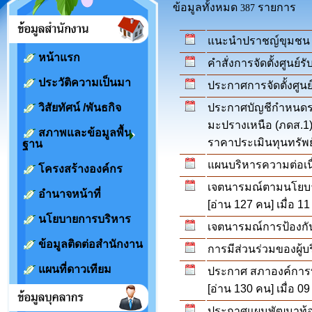
ข้อมูลทั้งหมด
รายการ
387
แนะนำปราชญ์ขุมชน
หน้าแรก
คำสั่งการจัดตั้งศูนย์รั
ประวัติความเป็นมา
ประกาศการจัดตั้งศูนย์
วิสัยทัศน์ /พันธกิจ
ประกาศบัญชีกำหนดรา
มะปรางเหนือ (ภดส.1
สภาพและข้อมูลพื้น
ราคาประเมินทุนทรัพย
ฐาน
แผนบริหารความต่อเน
โครงสร้างองค์กร
เจตนารมณ์ตามนโยบา
อำนาจหน้าที่
[อ่าน 127 คน] เมื่อ 11
นโยบายการบริหาร
เจตนารมณ์การป้องกัน
ข้อมูลติดต่อสำนักงาน
การมีส่วนร่วมของผู้บ
แผนที่ดาวเทียม
ประกาศ สภาองค์การบริ
[อ่าน 130 คน] เมื่อ 09
ประกาศแผนพัฒนาท้องถิ่