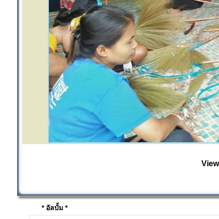
View
* อัลบั้ม *