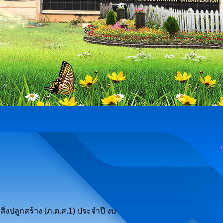
่งปลูกสร้าง (ภ.ด.ส.1) ประจำปี งบ