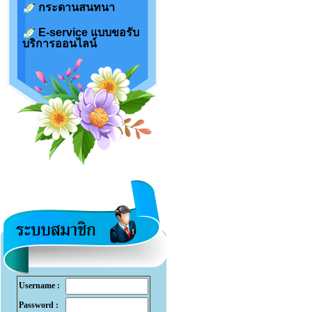
กระดานสนทนา
E-service แบบขอรับ
บริการออนไลน์
Username :
Password :