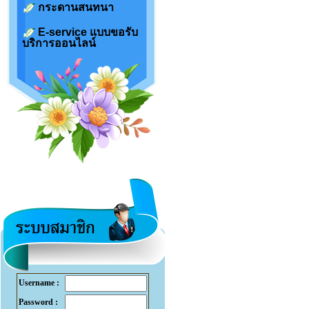
กระดานสนทนา
E-service แบบขอรับ
บริการออนไลน์
Username :
Password :