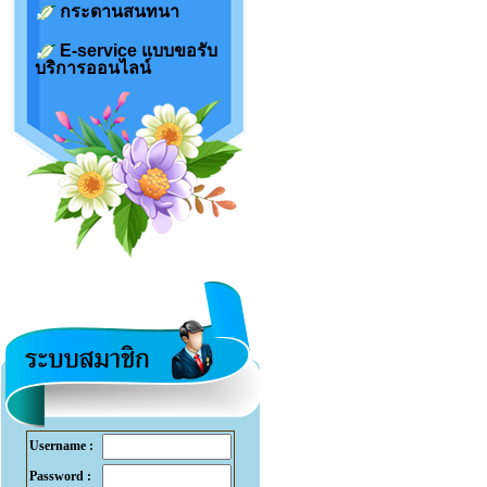
กระดานสนทนา
E-service แบบขอรับ
บริการออนไลน์
Username :
Password :