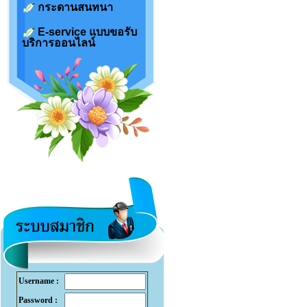
กระดานสนทนา
E-service แบบขอรับ
บริการออนไลน์
Username :
Password :