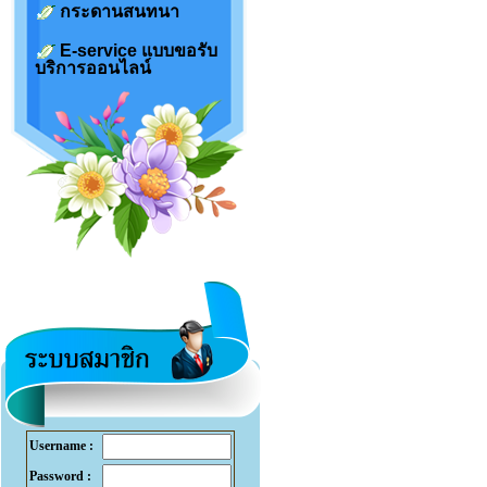
กระดานสนทนา
E-service แบบขอรับ
บริการออนไลน์
Username :
Password :